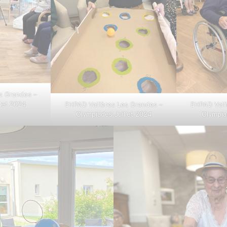
s Grandes –
let 2024
EHPAD Vallières Les Grandes –
EHPAD Vall
Olympiades Juillet 2024
Olympia