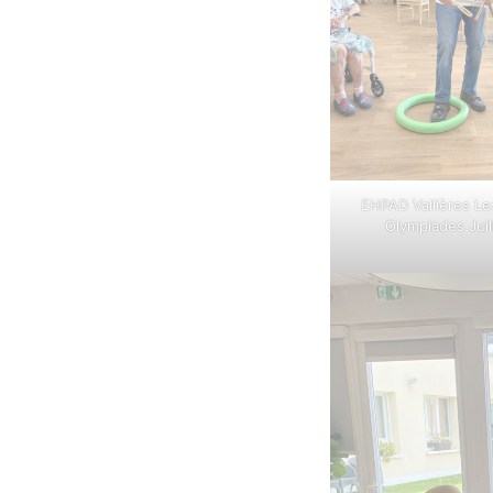
EHPAD Vallières Le
Olympiades Juil