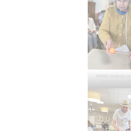
EHPAD Vallières Le
Olympiades Juil