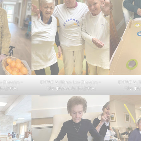
s Grandes –
EHPAD Vallières Les Grandes –
EHPAD Vall
let 2024
Olympiades Juillet 2024
Olympia