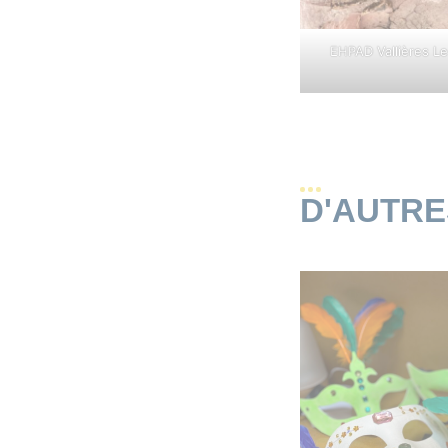
EHPAD Vallières L
D'AUTR