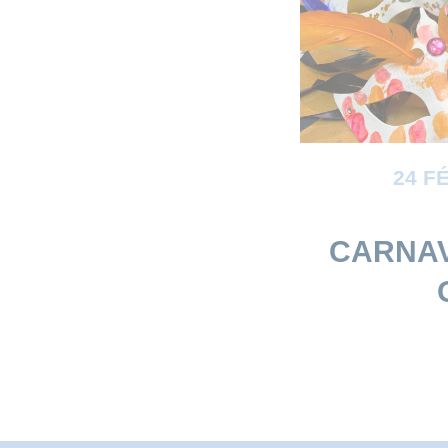
24 F
CARNAV