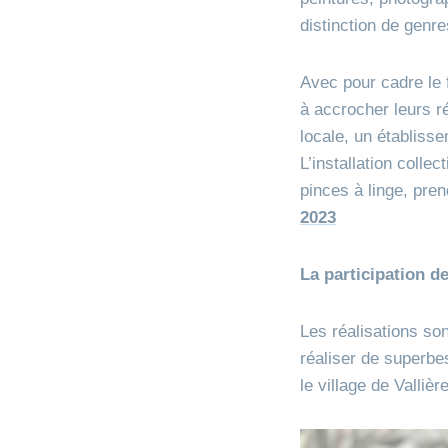
distinction de genr
Avec pour cadre le f
à accrocher leurs réa
locale, un établiss
L’installation coll
pinces à linge, pr
2023
La participation d
Les réalisations so
réaliser de superbe
le village de Valliè