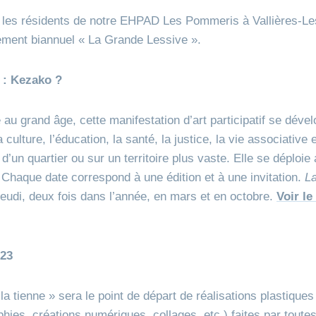
 les résidents de notre EHPAD Les Pommeris à Vallières-L
nement biannuel « La Grande Lessive ».
 : Kezako ?
 au grand âge, cette manifestation d’art participatif se déve
a culture, l’éducation, la santé, la justice, la vie associativ
 d’un quartier ou sur un territoire plus vaste. Elle se déploie
. Chaque date correspond à une édition et à une invitation.
L
jeudi, deux fois dans l’année, en mars et en octobre.
Voir le
023
a tienne » sera le point de départ de réalisations plastiques
hies, créations numériques, collages, etc.) faites par toutes