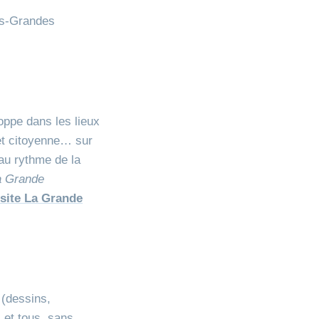
es-Grandes
loppe dans les lieux
e et citoyenne… sur
 au rythme de la
a Grande
 site La Grande
 (dessins,
 et tous, sans