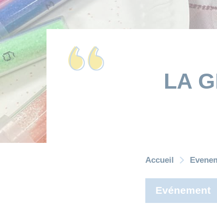
LA G
Accueil
Evene
Evénement